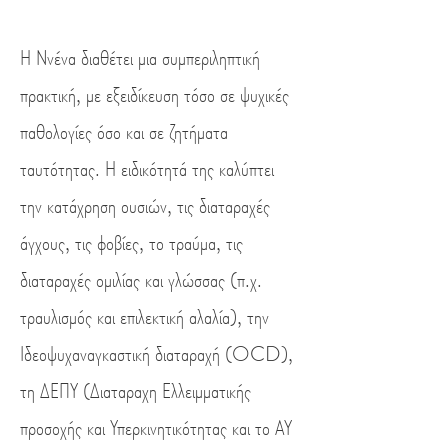
Η Ννένα διαθέτει μια συμπεριληπτική
πρακτική, με εξειδίκευση τόσο σε ψυχικές
παθολογίες όσο και σε ζητήματα
ταυτότητας. Η ειδικότητά της καλύπτει
την κατάχρηση ουσιών, τις διαταραχές
άγχους, τις φοβίες, το τραύμα, τις
διαταραχές ομιλίας και γλώσσας (π.χ.
τραυλισμός και επιλεκτική αλαλία), την
Ιδεοψυχαναγκαστική διαταραχή (OCD),
τη ΔΕΠΥ (Διαταραχη Ελλειμματικής
προσοχής και Υπερκινητικότητας και το ΑΥ