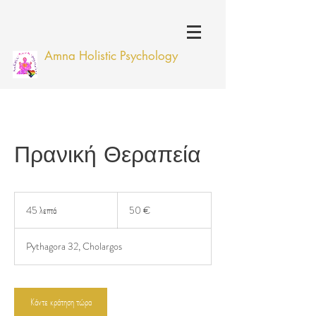
Amna Holistic Psychology
Πρανική Θεραπεία
50
ευρώ
45 λεπτά
4
50 €
5
λ
Pythagora 32, Cholargos
ε
π
τ
ά
Κάντε κράτηση τώρα