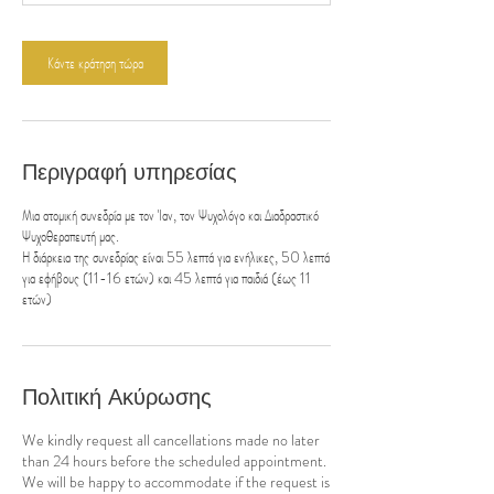
π
τ
ά
Κάντε κράτηση τώρα
Περιγραφή υπηρεσίας
Μια ατομική συνεδρία με τον Ίαν, τον Ψυχολόγο και Διαδραστικό
Ψυχοθεραπευτή μας.
Η διάρκεια της συνεδρίας είναι 55 λεπτά για ενήλικες, 50 λεπτά
για εφήβους (11-16 ετών) και 45 λεπτά για παιδιά (έως 11
ετών)
Πολιτική Ακύρωσης
We kindly request all cancellations made no later
than 24 hours before the scheduled appointment.
We will be happy to accommodate if the request is