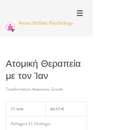
Amna Holistic Psychology
Ατομική Θεραπεία
με τον Ίαν
Transformation. Awareness. Growth.
Από
60
55 λεπτά
5
Από 60 €
ευρώ
5
λ
Pythagora 32, Cholargos
ε